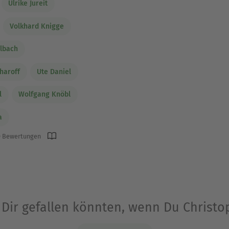
Ulrike Jureit
Volkhard Knigge
elbach
charoff
Ute Daniel
l
Wolfgang Knöbl
a
 Bewertungen
e Dir gefallen könnten, wenn Du Christ