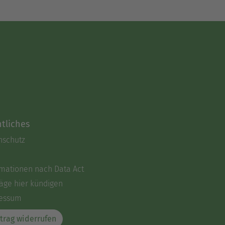
tliches
nschutz
rmationen nach Data Act
äge hier kündigen
essum
trag widerrufen