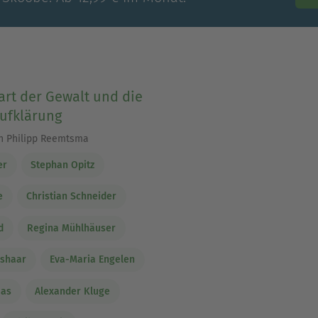
rt der Gewalt und die
ufklärung
Jan Philipp Reemtsma
er
Stephan Opitz
e
Christian Schneider
d
Regina Mühlhäuser
ushaar
Eva-Maria Engelen
mas
Alexander Kluge