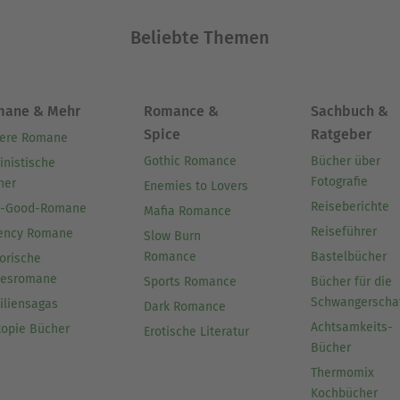
Beliebte Themen
mane & Mehr
Romance &
Sachbuch &
Spice
Ratgeber
ere Romane
Gothic Romance
Bücher über
inistische
Fotografie
her
Enemies to Lovers
Reiseberichte
l-Good-Romane
Mafia Romance
Reiseführer
ency Romane
Slow Burn
Romance
Bastelbücher
orische
besromane
Sports Romance
Bücher für die
Schwangerscha
iliensagas
Dark Romance
Achtsamkeits-
topie Bücher
Erotische Literatur
Bücher
Thermomix
Kochbücher