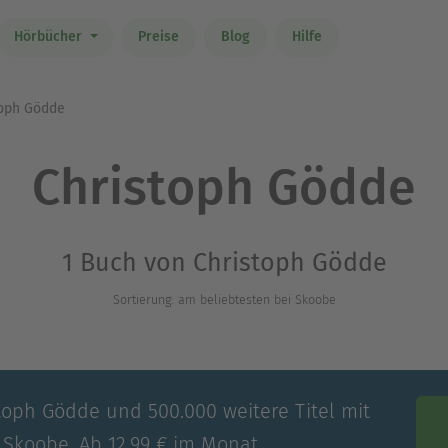
Hörbücher
Preise
Blog
Hilfe
oph Gödde
Christoph Gödde
1 Buch von Christoph Gödde
Sortierung: am beliebtesten bei Skoobe
stoph Gödde und 500.000 weitere Titel mit
 Skoobe. Ab 12,99 € im Monat.