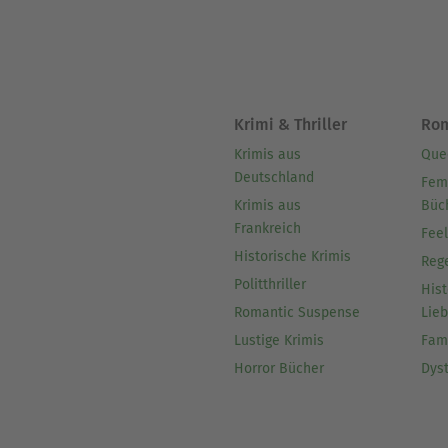
Krimi & Thriller
Ro
Krimis aus
Que
Deutschland
Fem
Krimis aus
Büc
Frankreich
Fee
Historische Krimis
Reg
Politthriller
Hist
Romantic Suspense
Lie
Lustige Krimis
Fam
Horror Bücher
Dys