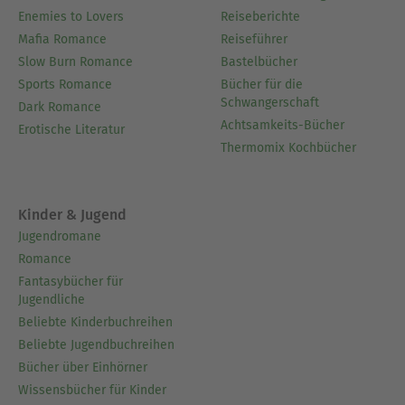
Enemies to Lovers
Reiseberichte
Mafia Romance
Reiseführer
Slow Burn Romance
Bastelbücher
Sports Romance
Bücher für die
Schwangerschaft
Dark Romance
Achtsamkeits-Bücher
Erotische Literatur
Thermomix Kochbücher
Kinder & Jugend
Jugendromane
Romance
Fantasybücher für
Jugendliche
Beliebte Kinderbuchreihen
Beliebte Jugendbuchreihen
Bücher über Einhörner
Wissensbücher für Kinder