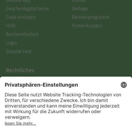
Skoobe App
Presse
Geschenkgutscheine
Verlage
Code einlösen
Partnerprogramm
Hilfe
Firmenkunden
Barrierefreiheit
Login
Skoobe liest
Rechtliches
Datenschutz
AGB
Informationen nach Data
Act
Verträge hier kündigen
Impressum