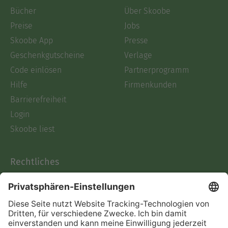
Bücher
Über Skoobe
Preise
Jobs
Skoobe App
Presse
Geschenkgutscheine
Verlage
Code einlösen
Partnerprogramm
Hilfe
Firmenkunden
Barrierefreiheit
Login
Skoobe liest
Rechtliches
Datenschutz
AGB
Informationen nach Data
Act