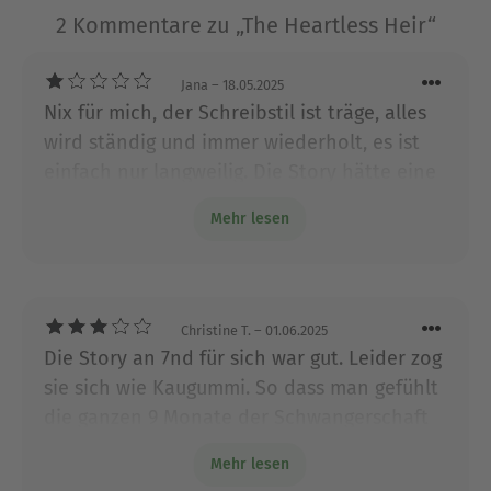
zurückkehrte. Heute ist sie mit ihrer Highschool-
2 Kommentare zu „The Heartless Heir“
Liebe verheiratet und Mutter von zwei Töchtern.
Ausblenden
Jana
– 18.05.2025
Nix für mich, der Schreibstil ist träge, alles
wird ständig und immer wiederholt, es ist
einfach nur langweilig. Die Story hätte eine
gute sein können, wird aber einfach zu Tode
Mehr lesen
geschrieben
Christine T.
– 01.06.2025
Die Story an 7nd für sich war gut. Leider zog
sie sich wie Kaugummi. So dass man gefühlt
die ganzen 9 Monate der Schwangerschaft
von Amaya mitbekommen hat und nicht nur
Mehr lesen
die letzten drei Monate