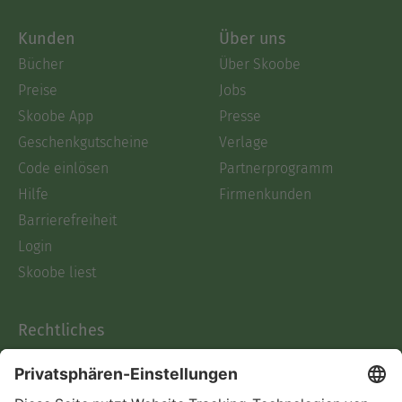
Kunden
Über uns
Bücher
Über Skoobe
Preise
Jobs
Skoobe App
Presse
Geschenkgutscheine
Verlage
Code einlösen
Partnerprogramm
Hilfe
Firmenkunden
Barrierefreiheit
Login
Skoobe liest
Rechtliches
Datenschutz
AGB