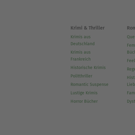
Krimi & Thriller
Ro
Krimis aus
Que
Deutschland
Fem
Krimis aus
Büc
Frankreich
Fee
Historische Krimis
Reg
Politthriller
Hist
Romantic Suspense
Lie
Lustige Krimis
Fam
Horror Bücher
Dys