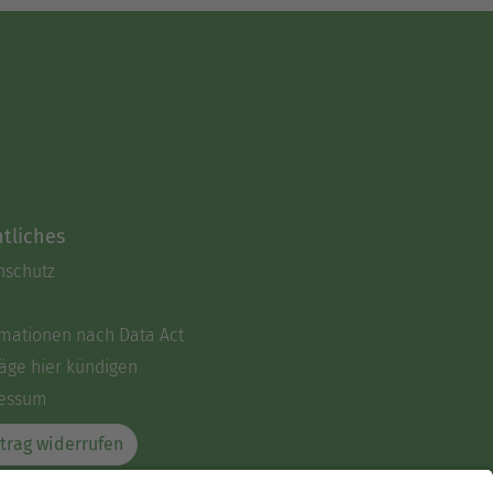
tliches
nschutz
rmationen nach Data Act
äge hier kündigen
essum
trag widerrufen