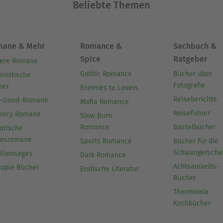
Beliebte Themen
mane & Mehr
Romance &
Sachbuch &
Spice
Ratgeber
ere Romane
Gothic Romance
Bücher über
inistische
Fotografie
her
Enemies to Lovers
Reiseberichte
l-Good-Romane
Mafia Romance
Reiseführer
ency Romane
Slow Burn
Romance
Bastelbücher
orische
besromane
Sports Romance
Bücher für die
Schwangerscha
iliensagas
Dark Romance
Achtsamkeits-
topie Bücher
Erotische Literatur
Bücher
Thermomix
Kochbücher