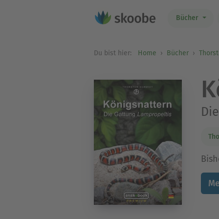
Bücher
Du bist hier:
Home
Bücher
Thors
K
Die
Tho
Bish
Me