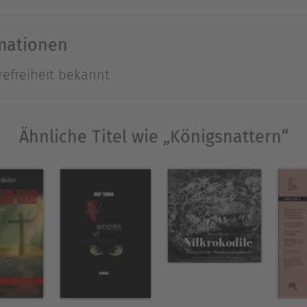
verfolgt damit den Ansatz, die bislang zurückhal
enklatur zu fördern.Der Autor hat über rund 30 
rmationen
gibt Einblick in seine Haltungs- und Zuchtmetho
refreiheit bekannt
1970) ist Kriminalbeamter und lebt mit seiner Fa
Ähnliche Titel wie „Königsnattern“
Schlangen und Selbstverteidigung gehören Motorr
obbies. Er hat mehrere Bücher sowie zahlreiche F
Ausblenden