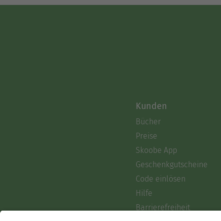
Kunden
Bücher
Preise
Skoobe App
Geschenkgutscheine
Code einlösen
Hilfe
Barrierefreiheit