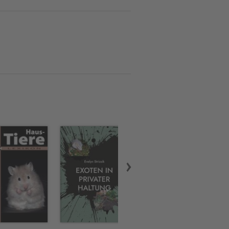
tende Akzeptanz für die
Jahre verschiedene Arten
den.
milie im Westerwald. Neben
adfahren sowie Sport- und
achaufsätze zu verschiedenen