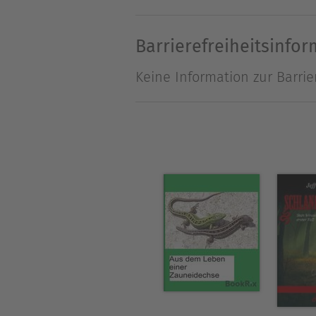
übersichtlich zusammen und 
Verwendung der gültigen Nom
Barrierefreiheitsinfo
Königsnattern gehalten und 
Keine Information zur Barrie
Über Thorsten Schmidt
Thorsten Schmidt (Jahrgang 
der Haltung und Zucht von 
Strategiespiele zu seinen H
Themen verfasst.