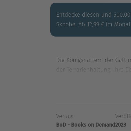
Entdecke diesen und 500.000
Skoobe. Ab 12,99 € im Monat
Die Königsnattern der Gattu
der Terrarienhaltung. Ihre 
Die Königsnattern der Gattu
der Terrarienhaltung. Ihre 
unkomplizierten Haltungsan
Schlangen auch für Einsteige
Verlag:
Veröff
Untersuchungen weitreichen
BoD - Books on Demand
2023
Dieses Buch fasst erstmals 