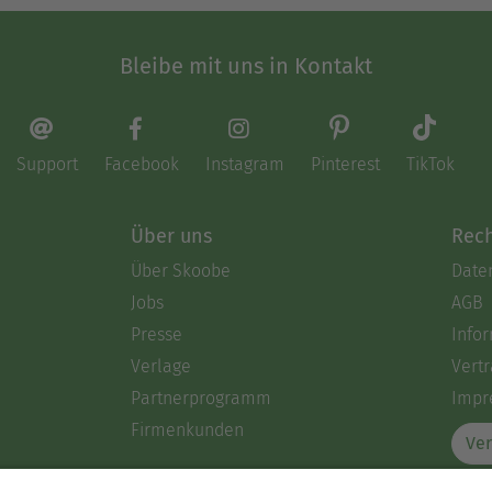
Bleibe mit uns in Kontakt
Support
Facebook
Instagram
Pinterest
TikTok
Über uns
Rech
Über Skoobe
Date
Jobs
AGB
Presse
Info
Verlage
Vertr
Partnerprogramm
Impr
Firmenkunden
Ver