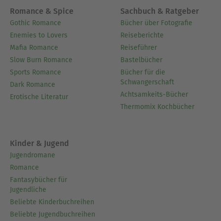
Romance & Spice
Sachbuch & Ratgeber
Gothic Romance
Bücher über Fotografie
Enemies to Lovers
Reiseberichte
Mafia Romance
Reiseführer
Slow Burn Romance
Bastelbücher
Sports Romance
Bücher für die
Schwangerschaft
Dark Romance
Achtsamkeits-Bücher
Erotische Literatur
Thermomix Kochbücher
Kinder & Jugend
Jugendromane
Romance
Fantasybücher für
Jugendliche
Beliebte Kinderbuchreihen
Beliebte Jugendbuchreihen