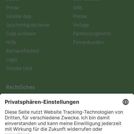
Preise
Jobs
Skoobe App
Presse
Geschenkgutscheine
Verlage
Code einlösen
Partnerprogramm
Hilfe
Firmenkunden
Barrierefreiheit
Login
Skoobe liest
Rechtliches
Datenschutz
AGB
Informationen nach Data
Act
Verträge hier kündigen