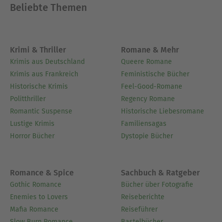
(1996)
Das rote Notizbuch
Beliebte Themen
Die Kunst des Hungers. Essays und Interviews
(2000)
Ausblenden
Krimi & Thriller
Romane & Mehr
Krimis aus Deutschland
Queere Romane
Krimis aus Frankreich
Feministische Bücher
Historische Krimis
Feel-Good-Romane
Politthriller
Regency Romane
Romantic Suspense
Historische Liebesromane
Lustige Krimis
Familiensagas
Horror Bücher
Dystopie Bücher
Romance & Spice
Sachbuch & Ratgeber
Gothic Romance
Bücher über Fotografie
Enemies to Lovers
Reiseberichte
Mafia Romance
Reiseführer
Slow Burn Romance
Bastelbücher