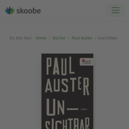
Du bist hier:
Home
Bücher
Paul Auster
Unsichtbar