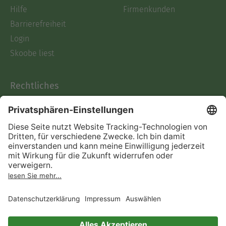
Hilfe
Firmenkunden
Barrierefreiheit
Login
Skoobe liest
Rechtliches
Datenschutz
AGB
Informationen nach Data
Act
Verträge hier kündigen
Impressum
Vertrag widerrufen