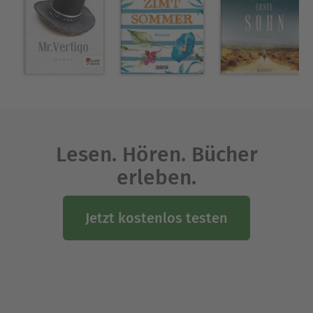
Elementen gemischt sind. Weitere
wiederkehrende Elemente in seinen Werken sind
unter anderem die Fragen nach Identität, Selbst
und Zufall. Sowohl die
als auch
New-York-Trilogie
die drei Romane der Trilogie
sind
Stadt aus Glas
experimentelle Kriminalromane, die nicht dem
klassischen Muster von Verbrechen und
Aufklärung folgen.
Lesen. Hören. Bücher
Werkauswahl:
erleben.
Romane:
(1990)
Mond über Manhattan
(1996)
Jetzt kostenlos testen
Mr. Vertigo
(1999)
Timbuktu
(2007)
Reisen im Skriptorium
Essays, Memoiren, Erzählungen:
(1993)
Die Erfindung der Einsamkeit