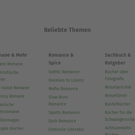
Beliebte Themen
mane & Mehr
Romance &
Sachbuch &
Spice
Ratgeber
ere Romane
Gothic Romance
Bücher über
inistische
Fotografie
her
Enemies to Lovers
Reiseberichte
l-Good-Romane
Mafia Romance
Reiseführer
ency Romane
Slow Burn
Romance
Bastelbücher
orische
besromane
Sports Romance
Bücher für die
Schwangerscha
iliensagas
Dark Romance
Achtsamkeits-
topie Bücher
Erotische Literatur
Bücher