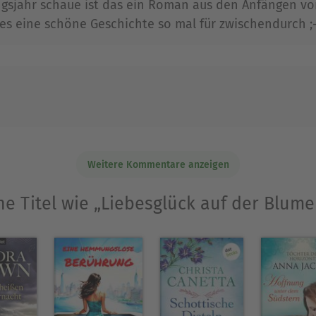
ngsjahr schaue ist das ein Roman aus den Anfängen vo
enn inzwischen zählt sie zu den meistgelesenen 
e es eine schöne Geschichte so mal für zwischendurch ;-
e Söhne und lebt mit ihrem Ehemann in Maryland
eröffentlicht Nora Roberts seit Jahren ebenso er
e Zeugin
Ein dunkles Geschenk
Im Schatten der Wä
Ausblenden
Weitere Kommentare anzeigen
he Titel wie „Liebesglück auf der Blume