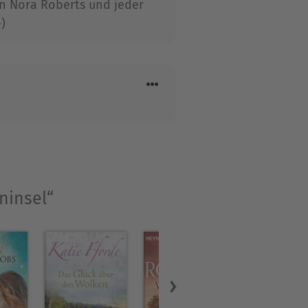
n Nora Roberts und jeder
Autorinnen der Welt. Nora
)
.
folgreich Kriminalromane.
lder
ninsel“