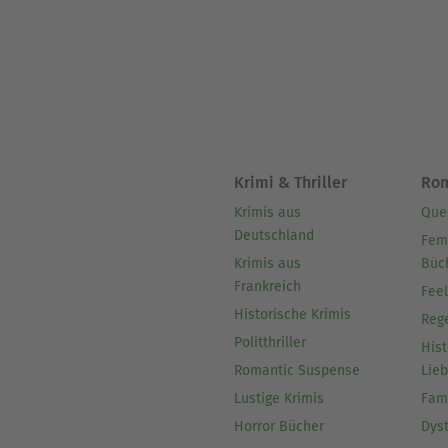
Krimi & Thriller
Ro
Krimis aus
Que
Deutschland
Fem
Krimis aus
Büc
Frankreich
Fee
Historische Krimis
Reg
Politthriller
Hist
Romantic Suspense
Lie
Lustige Krimis
Fam
Horror Bücher
Dys