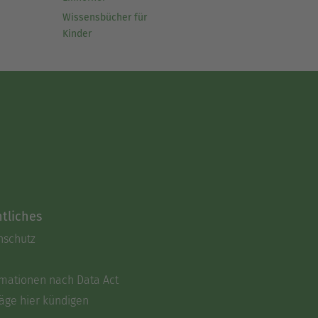
Wissensbücher für
Kinder
tliches
nschutz
rmationen nach Data Act
äge hier kündigen