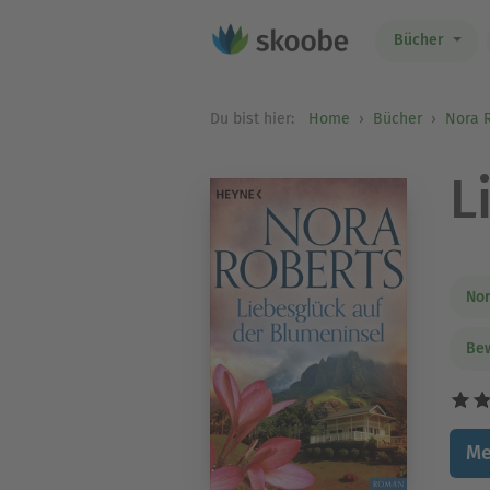
Bücher
Du bist hier:
Home
Bücher
Nora 
L
Nor
Be
Me