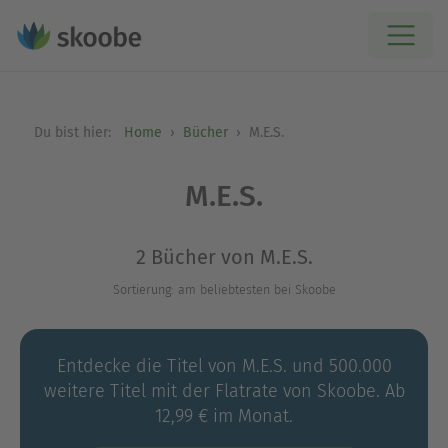
Du bist hier:
Home
Bücher
M.E.S.
M.E.S.
2 Bücher von M.E.S.
Sortierung: am beliebtesten bei Skoobe
Entdecke die Titel von M.E.S. und 500.000
weitere Titel mit der Flatrate von Skoobe. Ab
12,99 € im Monat.