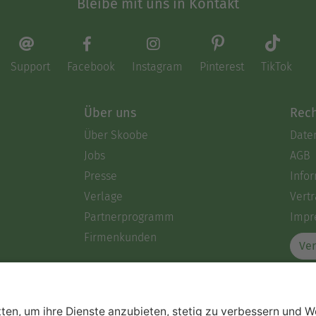
Bleibe mit uns in Kontakt
Support
Facebook
Instagram
Pinterest
TikTok
Über uns
Rech
Über Skoobe
Date
Jobs
AGB
Presse
Info
Verlage
Vertr
Partnerprogramm
Impr
Firmenkunden
Ver