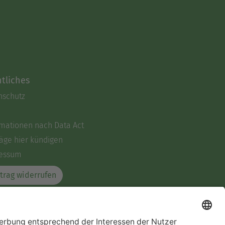
tliches
nschutz
rmationen nach Data Act
äge hier kündigen
essum
trag widerrufen