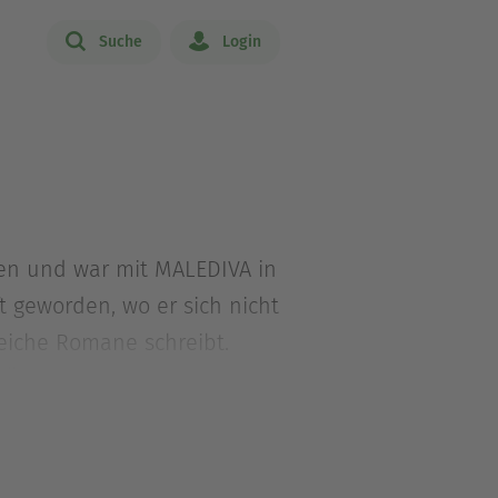
Suche
Login
ben und war mit MALEDIVA in
ft geworden, wo er sich nicht
eiche Romane schreibt.
MÜSSEN MIT erschienen, der