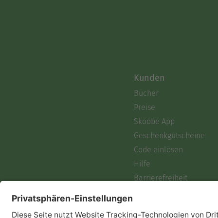
Kunden
Bücher
Preise
Skoobe App
Geschenkgutscheine
Code einlösen
Hilfe
Barrierefreiheit
Login
Skoobe liest