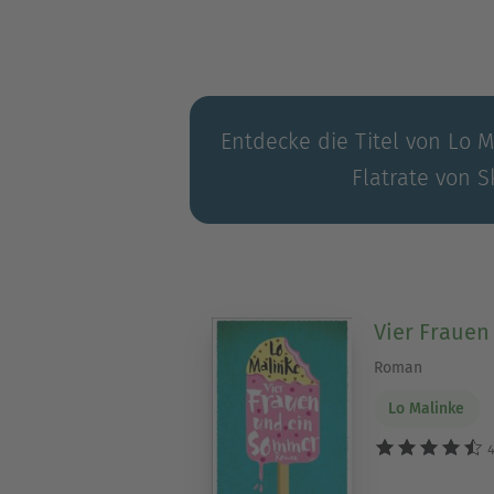
Entdecke die Titel von Lo M
Flatrate von S
Vier Fraue
Roman
Lo Malinke
4