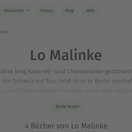
Hörbücher
Preise
Blog
Hilfe
inke
Lo Malinke
 Jahre lang Kabarett- und Chansontexte geschrie
der Schweiz auf Tour. Jetzt ist er in Berlin sessha
 und Filme produziert sondern auch sehr erfolgr
E UNTER EINE TANNE ist von ihm der Roman ALLE 
Mehr lesen
rde.
4 Bücher von Lo Malinke