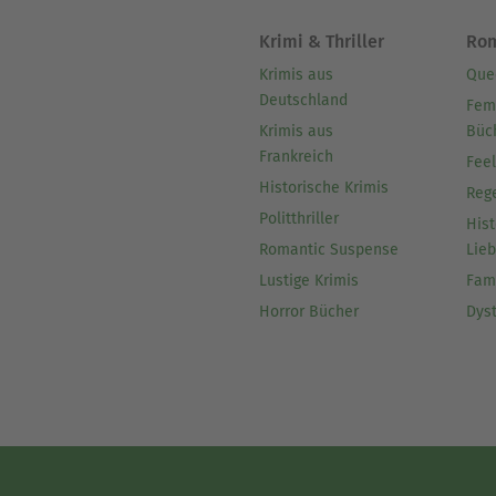
Krimi & Thriller
Ro
Krimis aus
Que
Deutschland
Fem
Krimis aus
Büc
Frankreich
Fee
Historische Krimis
Reg
Politthriller
Hist
Romantic Suspense
Lie
Lustige Krimis
Fam
Horror Bücher
Dys