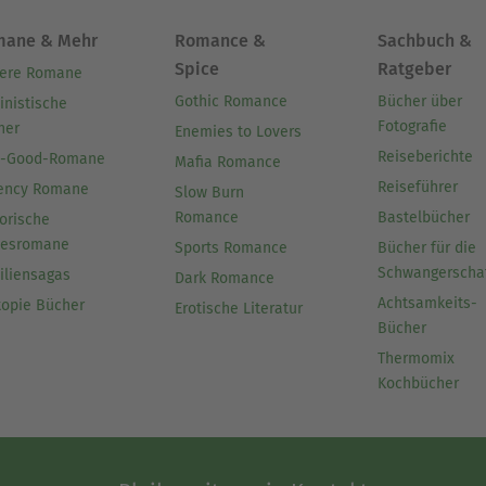
mane & Mehr
Romance &
Sachbuch &
Spice
Ratgeber
ere Romane
Gothic Romance
Bücher über
inistische
Fotografie
her
Enemies to Lovers
Reiseberichte
l-Good-Romane
Mafia Romance
Reiseführer
ency Romane
Slow Burn
Romance
Bastelbücher
orische
besromane
Sports Romance
Bücher für die
Schwangerscha
iliensagas
Dark Romance
Achtsamkeits-
topie Bücher
Erotische Literatur
Bücher
Thermomix
Kochbücher