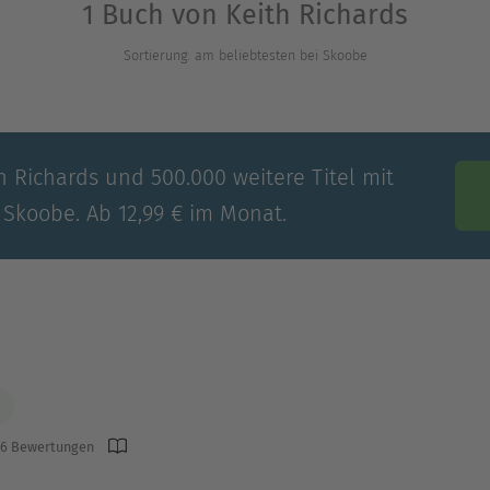
1 Buch von Keith Richards
Sortierung: am beliebtesten bei Skoobe
h Richards und 500.000 weitere Titel mit
 Skoobe. Ab 12,99 € im Monat.
6 Bewertungen