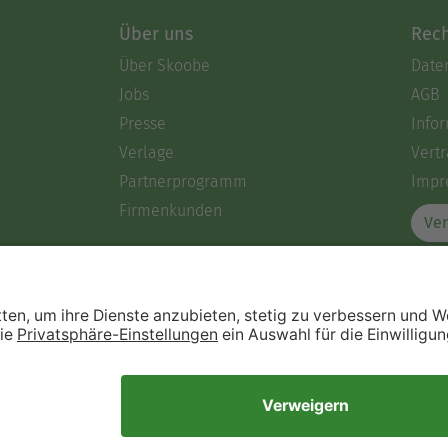
Über uns
Rech
Über Skoobe
Date
Jobs
AGB
Presse
Info
Verlage
Vertr
Partnerprogramm
Impr
Firmenkunden
Ver
Immer ein gutes Buch