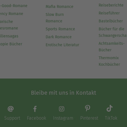
Reiseberichte
l-Good-Romane
Mafia Romance
Reiseführer
ency Romane
Slow Burn
Romance
Bastelbücher
orische
besromane
Sports Romance
Bücher für die
Schwangerscha
iliensagas
Dark Romance
Achtsamkeits-
topie Bücher
Erotische Literatur
Bücher
Thermomix
Kochbücher
Bleibe mit uns in Kontakt
Support
Facebook
Instagram
Pinterest
TikTok