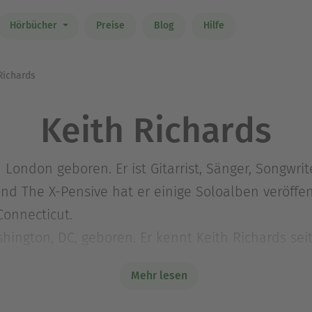
Hörbücher
Preise
Blog
Hilfe
Richards
Keith Richards
 London geboren. Er ist Gitarrist, Sänger, Songwri
and The X-Pensive hat er einige Soloalben veröffen
Connecticut.
ington, DC, geboren. Er kennt Keith Richards seit
als Journalist tätig war. Sein Buch
Weißes Verhäng
Mehr lesen
 und seinen Söhnen lebt er heute in London.