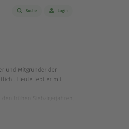
Suche
Login
ter und Mitgründer der
tlicht. Heute lebt er mit
 den frühen Siebzigerjahren,
war ein internationaler
nis