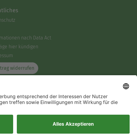
tliches
nschutz
rmationen nach Data Act
äge hier kündigen
essum
trag widerrufen