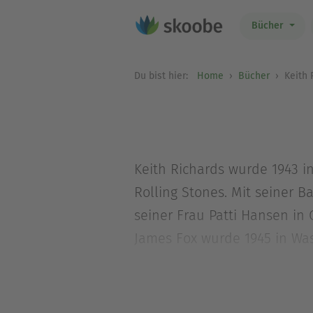
Bücher
Du bist hier:
Home
Bücher
Keith 
Keith Richards wurde 1943 in
Rolling Stones. Mit seiner B
seiner Frau Patti Hansen in 
James Fox wurde 1945 in Wash
als er für die
Sunday Times
Bestseller. Mit seiner Frau