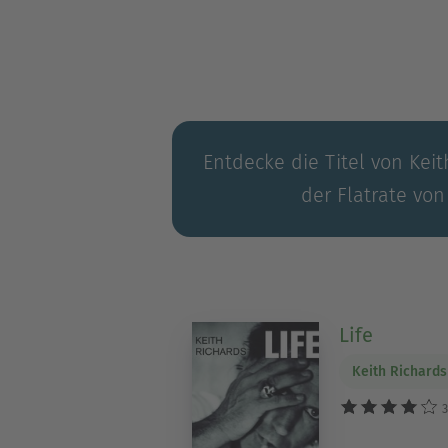
Entdecke die Titel von Keit
der Flatrate von
Life
Keith Richards
3