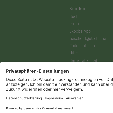
Kunden
Bücher
Preise
Skoobe App
Geschenkgutscheine
Code einlösen
Hilfe
Barrierefreiheit
Login
Skoobe liest