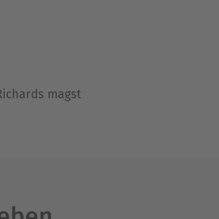
 Richards magst
leben.