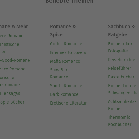
Beliebte Themen
mane & Mehr
Romance &
Sachbuch &
Spice
Ratgeber
ere Romane
Gothic Romance
Bücher über
inistische
Fotografie
her
Enemies to Lovers
Reiseberichte
l-Good-Romane
Mafia Romance
Reiseführer
ency Romane
Slow Burn
Romance
Bastelbücher
orische
besromane
Sports Romance
Bücher für die
Schwangerscha
iliensagas
Dark Romance
Achtsamkeits-
topie Bücher
Erotische Literatur
Bücher
Thermomix
Kochbücher