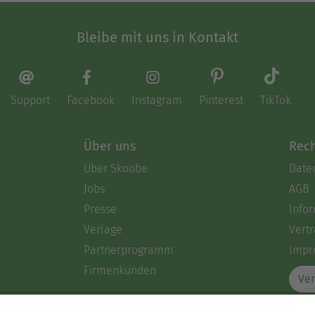
Bleibe mit uns in Kontakt
Support
Facebook
Instagram
Pinterest
TikTok
Über uns
Rech
Über Skoobe
Date
Jobs
AGB
Presse
Info
Verlage
Vertr
Partnerprogramm
Impr
Firmenkunden
Ver