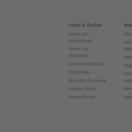
Krimi & Thriller
Ro
Krimis aus
Que
Deutschland
Fem
Krimis aus
Büc
Frankreich
Fee
Historische Krimis
Reg
Politthriller
Hist
Romantic Suspense
Lie
Lustige Krimis
Fam
Horror Bücher
Dys