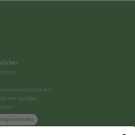
tliches
nschutz
rmationen nach Data Act
äge hier kündigen
essum
trag widerrufen