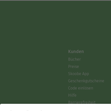
Kunden
Bücher
Preise
Skoobe App
Geschenkgutscheine
Code einlösen
Hilfe
Barrierefreiheit
Login