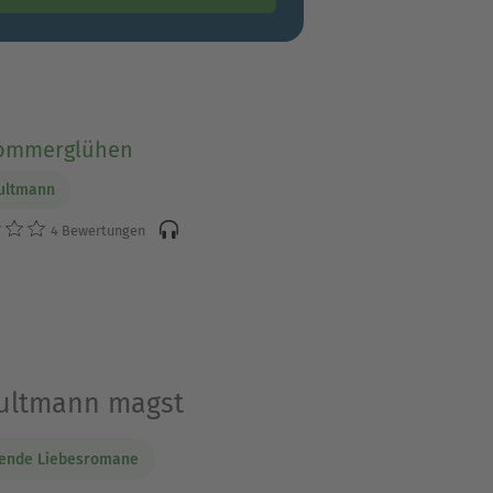
ommerglühen
Bultmann
4 Bewertungen
 Bultmann magst
ende Liebesromane