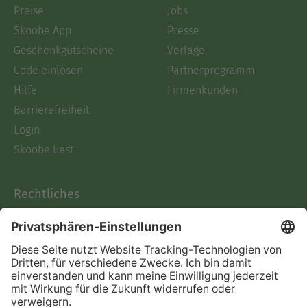
Preise
Jobs
Skoobe App
Presse
Geschenkgutscheine
Verlage
Code einlösen
Partnerprogramm
Hilfe
Firmenkunden
Barrierefreiheit
Login
Skoobe liest
Rechtliches
Datenschutz
AGB
Informationen nach Data
Act
Verträge hier kündigen