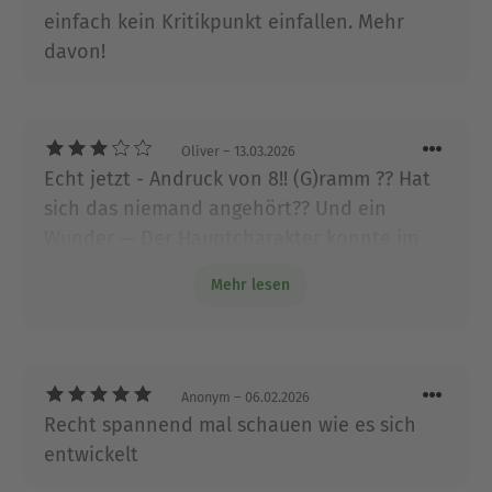
einfach kein Kritikpunkt einfallen. Mehr
Welt - und die seiner Phantasie. Seine Thriller
davon!
und Science-Fiction-Romane führen regelmäßig
die Amazon-SF-Charts an.
www.weltenblume.de
Oliver
– 13.03.2026
Ausblenden
Echt jetzt - Andruck von 8!! (G)ramm ?? Hat
sich das niemand angehört?? Und ein
Wunder — Der Hauptcharakter konnte im
Anzug und im Vakuum den Feind bzw. etwas
Mehr lesen
von Ihm riechen …. Na dann
Anonym
– 06.02.2026
Recht spannend mal schauen wie es sich
entwickelt