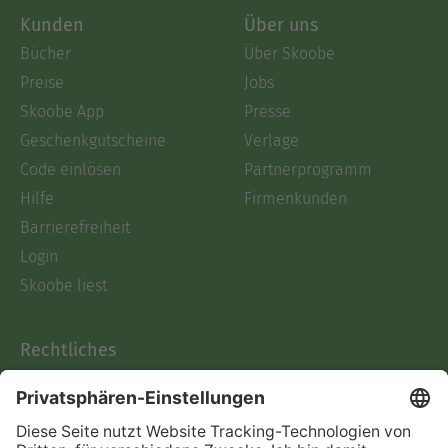
Kunden
Über uns
Bücher
Über Skoobe
Preise
Jobs
Skoobe App
Presse
Geschenkgutscheine
Verlage
Code einlösen
Partnerprogramm
Hilfe
Firmenkunden
Barrierefreiheit
Login
Skoobe liest
Rechtliches
Datenschutz
AGB
Informationen nach Data