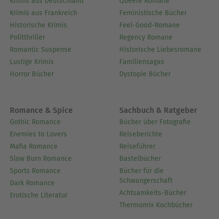
Krimis aus Deutschland
Queere Romane
Krimis aus Frankreich
Feministische Bücher
Historische Krimis
Feel-Good-Romane
Politthriller
Regency Romane
Romantic Suspense
Historische Liebesromane
Lustige Krimis
Familiensagas
Horror Bücher
Dystopie Bücher
Romance & Spice
Sachbuch & Ratgeber
Gothic Romance
Bücher über Fotografie
Enemies to Lovers
Reiseberichte
Mafia Romance
Reiseführer
Slow Burn Romance
Bastelbücher
Sports Romance
Bücher für die
Schwangerschaft
Dark Romance
Achtsamkeits-Bücher
Erotische Literatur
Thermomix Kochbücher