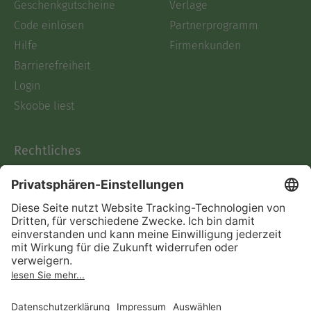
Geschenkgutscheine
Verlage
Code einlösen
Partnerprogramm
Hilfe
Firmenkunden
Barrierefreiheit
Login
Skoobe liest
Rechtliches
Datenschutz
AGB
Informationen nach Data
Act
Verträge hier kündigen
Impressum
Vertrag widerrufen