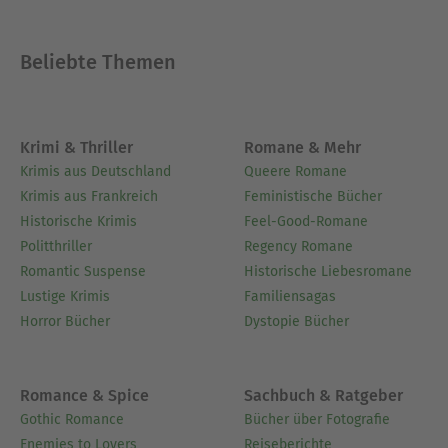
Autors und vermittelt die persönlichen Einsichten
hinter dem Text.- Eine gründliche Analyse seziert
Beliebte Themen
Symbole, Motive und Charakterentwicklungen, um
tiefere Bedeutungen offenzulegen.-
Reflexionsfragen laden Sie dazu ein, sich
persönlich mit den Botschaften des Werkes
Krimi & Thriller
Romane & Mehr
auseinanderzusetzen und sie mit dem modernen
Krimis aus Deutschland
Queere Romane
Leben in Verbindung zu bringen.- Sorgfältig
Krimis aus Frankreich
Feministische Bücher
ausgewählte unvergessliche Zitate heben
Historische Krimis
Feel-Good-Romane
Momente literarischer Brillanz hervor.- Interaktive
Politthriller
Regency Romane
Fußnoten erklären ungewöhnliche Referenzen,
Romantic Suspense
Historische Liebesromane
historische Anspielungen und veraltete Ausdrücke
Lustige Krimis
Familiensagas
für eine mühelose, besser informierte Lektüre.
Horror Bücher
Dystopie Bücher
Ausblenden
Romance & Spice
Sachbuch & Ratgeber
Gothic Romance
Bücher über Fotografie
Enemies to Lovers
Reiseberichte