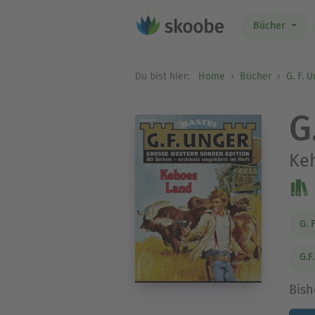
Bücher
Du bist hier:
Home
Bücher
G. F. 
G
Ke
G. 
G.F
Bish