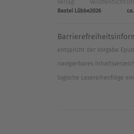
Verlag:
Veröffentlicht:
Dr
die steinerne Brücke gut in
Bastei Lübbe
2026
ca.
nicht der kleinste Stein is
wie ein Zollhaus wirkt, sit
Gewehre lehnen griffbereit
Barrierefreiheitsinfo
entspricht der Vorgabe Epub B
navigierbares Inhaltsverzeic
logische Lesereihenfolge ei