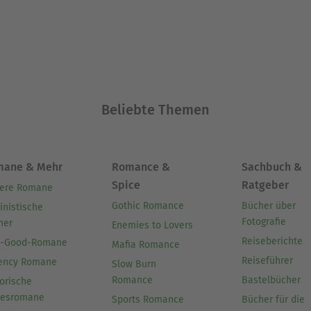
Beliebte Themen
mane & Mehr
Romance &
Sachbuch &
Spice
Ratgeber
ere Romane
Gothic Romance
Bücher über
inistische
Fotografie
her
Enemies to Lovers
Reiseberichte
l-Good-Romane
Mafia Romance
Reiseführer
ency Romane
Slow Burn
Romance
Bastelbücher
orische
besromane
Sports Romance
Bücher für die