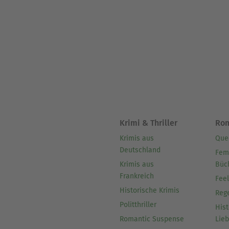
Krimi & Thriller
Ro
Krimis aus
Que
Deutschland
Fem
Krimis aus
Büc
Frankreich
Fee
Historische Krimis
Reg
Politthriller
Hist
Romantic Suspense
Lie