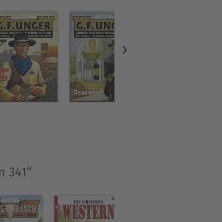
n 341“