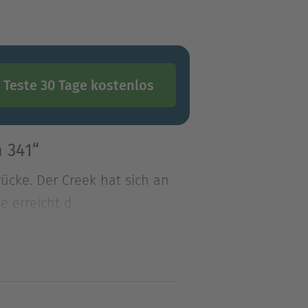
Teste 30 Tage kostenlos
 341“
ücke. Der Creek hat sich an
e erreicht d
ücke. Der Creek hat sich an
oe erreicht die Brücke an
urf von der Brücke entfernt
kann dabei erkennen, dass