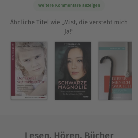
Weitere Kommentare anzeigen
Kindern und Jugendlichen ist es ihr Anliegen,
diese in ihrer persönlichen Motivation, kulturellen
Identität und individuellen Resilienz zu stärken.
Ähnliche Titel wie „Mist, die versteht mich
ja!“
Ausblenden
Lesen. Hören. Bücher