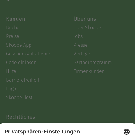
Kunden
Über uns
Bücher
Über Skoobe
Preise
Jobs
Skoobe App
Presse
Geschenkgutscheine
Verlage
Code einlösen
Partnerprogramm
Hilfe
Firmenkunden
Barrierefreiheit
Login
Skoobe liest
Rechtliches
Datenschutz
AGB