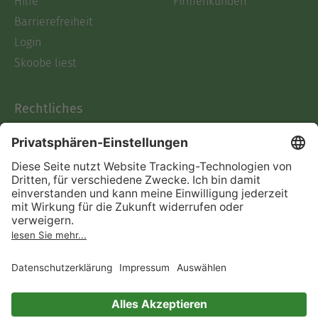
Hilfe
Firmenkunden
Barrierefreiheit
Login
Skoobe liest
Rechtliches
Datenschutz
AGB
Informationen nach Data
Act
Verträge hier kündigen
Impressum
Vertrag widerrufen