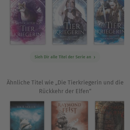
Gestaltwandler-Action ohne Kitsch, dafür mit
Loyalität, Opfermut und Schwertgeklirr Finale
Ragnarök-Stakes: Ein einziger Entschluss
entscheidet über das Schicksal Midgards
Sie kann nur einen retten – den Wolfkrieger, den
sie liebt, oder die Freundin, die sie hintergangen
hat.
Sieh Dir alle Titel der Serie an
Klick jetzt »Kaufen« und erlebe das packende
Finale der TROLL-CHRONIKEN – eine düstere
Nordic-Fantasy voller Magie, Herzblut und
Ähnliche Titel wie „Die Tierkriegerin und die
gnadenloser Entscheidungen!
Rückkehr der Elfen“
Über Felicity Green
Felicity Green schreibt Urban Fantasy und
Paranormal Mystery für Leserinnen, die Mythen,
Magie, Gänsehaut und große Gefühle lieben. Nach