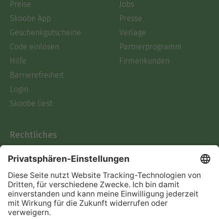
Preise
Jobs
Skoobe App
Presse
Geschenkgutscheine
Verlage
Code einlösen
Partnerprogramm
Hilfe
Firmenkunden
Barrierefreiheit
Login
Skoobe liest
Rechtliches
Datenschutz
AGB
Informationen nach Data
Act
Verträge hier kündigen
Impressum