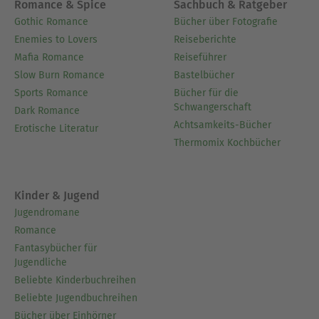
Romance & Spice
Sachbuch & Ratgeber
Gothic Romance
Bücher über Fotografie
Enemies to Lovers
Reiseberichte
Mafia Romance
Reiseführer
Slow Burn Romance
Bastelbücher
Sports Romance
Bücher für die
Schwangerschaft
Dark Romance
Achtsamkeits-Bücher
Erotische Literatur
Thermomix Kochbücher
Kinder & Jugend
Jugendromane
Romance
Fantasybücher für
Jugendliche
Beliebte Kinderbuchreihen
Beliebte Jugendbuchreihen
Bücher über Einhörner