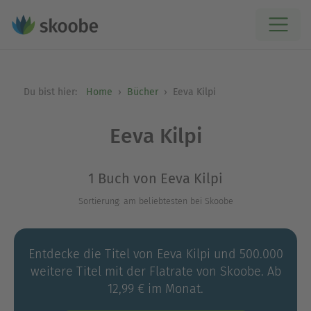
Du bist hier:
Home
Bücher
Eeva Kilpi
Eeva Kilpi
1 Buch von Eeva Kilpi
Sortierung: am beliebtesten bei Skoobe
Entdecke die Titel von Eeva Kilpi und 500.000
weitere Titel mit der Flatrate von Skoobe. Ab
12,99 € im Monat.