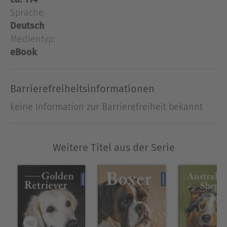
erfahrene Ridgeback-Züchterin Claudia Körner,
Sprache:
wie man diese attraktiven und anspruchsvollen
Deutsch
Hunde richtig hält, erzieht und beschäftigt.
Medientyp:
eBook
Ausblenden
Barrierefreiheitsinformationen
keine Information zur Barrierefreiheit bekannt
Weitere Titel aus der Serie