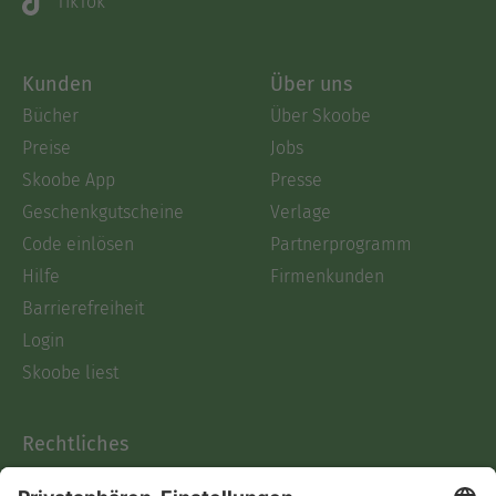
TikTok
Kunden
Über uns
Bücher
Über Skoobe
Preise
Jobs
Skoobe App
Presse
Geschenkgutscheine
Verlage
Code einlösen
Partnerprogramm
Hilfe
Firmenkunden
Barrierefreiheit
Login
Skoobe liest
Rechtliches
Datenschutz