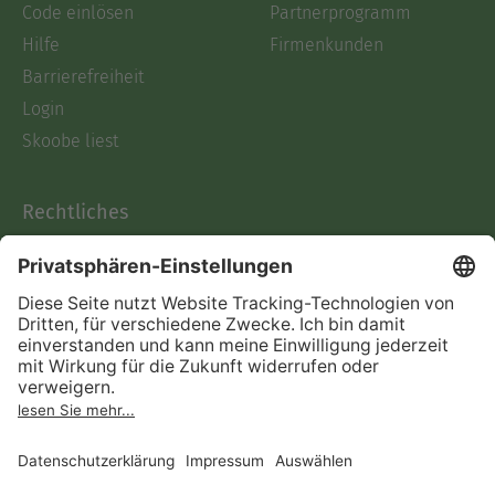
Code einlösen
Partnerprogramm
Hilfe
Firmenkunden
Barrierefreiheit
Login
Skoobe liest
Rechtliches
Datenschutz
AGB
Informationen nach Data
Act
Verträge hier kündigen
Impressum
Vertrag widerrufen