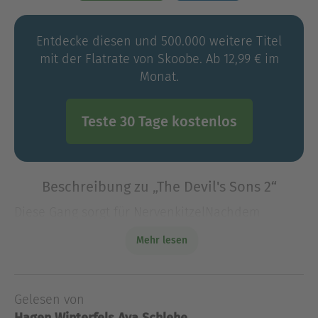
Entdecke diesen und 500.000 weitere Titel
mit der Flatrate von Skoobe. Ab 12,99 € im
Monat.
Teste 30 Tage kostenlos
Beschreibung zu „The Devil's Sons 2“
Diese Gang sorgt für NervenkitzelNachdem
Avalone endlich ihren Platz bei den Devil's Sons
Mehr lesen
gefunden hatte, brach alles zusammen.
Gefährliche Enthüllungen sind ans Licht
gekommen, und ihre gesa
Gelesen von
Diese Gang sorgt für NervenkitzelNachdem