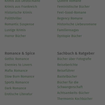
Krimis aus Deutschland
Queere Romane
Krimis aus Frankreich
Feministische Bücher
Historische Krimis
Feel-Good-Romane
Politthriller
Regency Romane
Romantic Suspense
Historische Liebesromane
Lustige Krimis
Familiensagas
Horror Bücher
Dystopie Bücher
Romance & Spice
Sachbuch & Ratgeber
Gothic Romance
Bücher über Fotografie
Enemies to Lovers
Reiseberichte
Mafia Romance
Reiseführer
Slow Burn Romance
Bastelbücher
Sports Romance
Bücher für die
Schwangerschaft
Dark Romance
Achtsamkeits-Bücher
Erotische Literatur
Thermomix Kochbücher