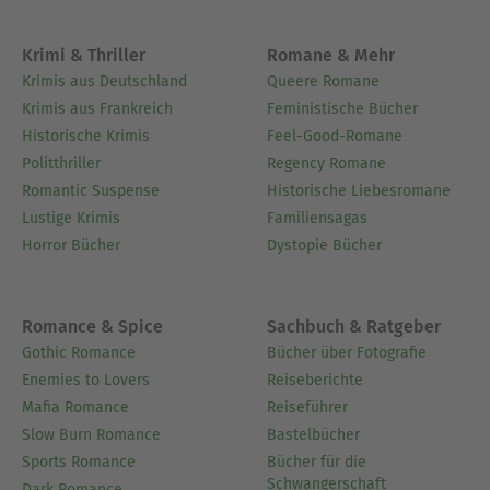
Krimi & Thriller
Romane & Mehr
Krimis aus Deutschland
Queere Romane
Krimis aus Frankreich
Feministische Bücher
Historische Krimis
Feel-Good-Romane
Politthriller
Regency Romane
Romantic Suspense
Historische Liebesromane
Lustige Krimis
Familiensagas
Horror Bücher
Dystopie Bücher
Romance & Spice
Sachbuch & Ratgeber
Gothic Romance
Bücher über Fotografie
Enemies to Lovers
Reiseberichte
Mafia Romance
Reiseführer
Slow Burn Romance
Bastelbücher
Sports Romance
Bücher für die
Schwangerschaft
Dark Romance