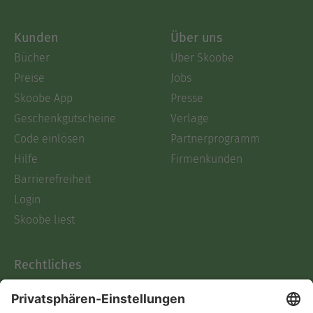
Kunden
Über uns
Bücher
Über Skoobe
Preise
Jobs
Skoobe App
Presse
Geschenkgutscheine
Verlage
Code einlösen
Partnerprogramm
Hilfe
Firmenkunden
Barrierefreiheit
Login
Skoobe liest
Rechtliches
Datenschutz
AGB