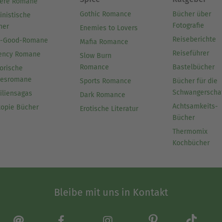
ere Romane
Gothic Romance
Bücher über
inistische
Fotografie
her
Enemies to Lovers
Reiseberichte
l-Good-Romane
Mafia Romance
Reiseführer
ency Romane
Slow Burn
Romance
Bastelbücher
orische
besromane
Sports Romance
Bücher für die
Schwangerscha
iliensagas
Dark Romance
Achtsamkeits-
topie Bücher
Erotische Literatur
Bücher
Thermomix
Kochbücher
Bleibe mit uns in Kontakt