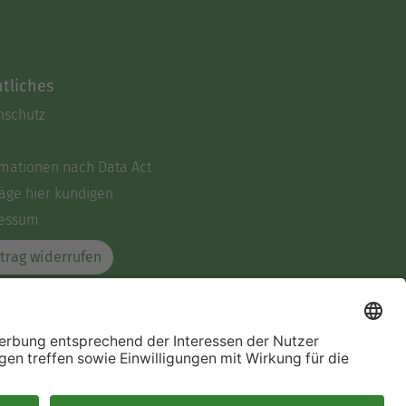
tliches
nschutz
rmationen nach Data Act
äge hier kündigen
essum
trag widerrufen