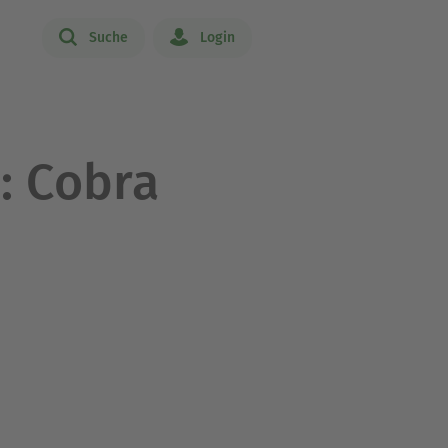
Suche
Login
: Cobra