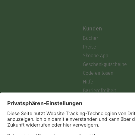
Kunden
Bücher
Preise
Skoobe App
Geschenkgutscheine
Code einlösen
Hilfe
Barrierefreiheit
Login
Skoobe liest