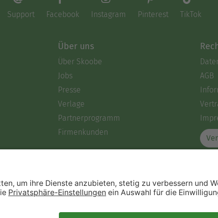
Support
Facebook
Instagram
Pinterest
TikTok
Über uns
Rech
Über Skoobe
Date
Jobs
AGB
Presse
Info
Verlage
Vertr
Partnerprogramm
Impr
Firmenkunden
Ver
Immer ein gutes Buch