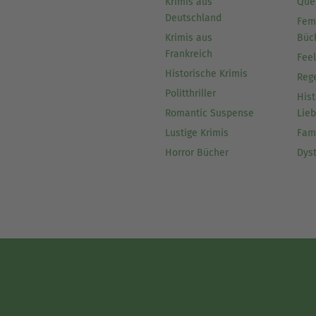
Krimis aus
Que
Deutschland
Fem
Krimis aus
Büc
Frankreich
Fee
Historische Krimis
Reg
Politthriller
Hist
Romantic Suspense
Lie
Lustige Krimis
Fam
Horror Bücher
Dys