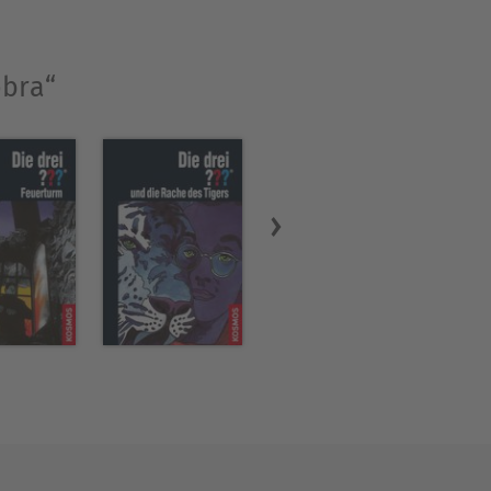
obra“