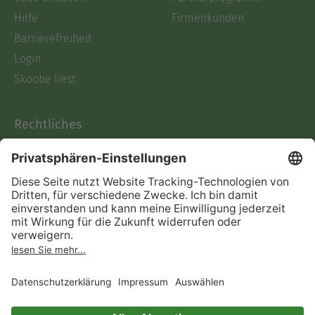
Hilfe
Firmenkunden
Barrierefreiheit
Login
Skoobe liest
Rechtliches
Datenschutz
AGB
Informationen nach Data
Act
Verträge hier kündigen
Impressum
Vertrag widerrufen