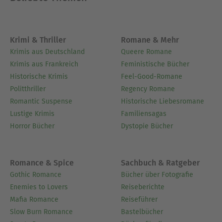
auch als Simultandolmetscher. Er war auf vier
Kontinenten im Einsatz.
Ausblenden
Krimi & Thriller
Romane & Mehr
Krimis aus Deutschland
Queere Romane
Krimis aus Frankreich
Feministische Bücher
Historische Krimis
Feel-Good-Romane
Politthriller
Regency Romane
Romantic Suspense
Historische Liebesromane
Lustige Krimis
Familiensagas
Horror Bücher
Dystopie Bücher
Romance & Spice
Sachbuch & Ratgeber
Gothic Romance
Bücher über Fotografie
Enemies to Lovers
Reiseberichte
Mafia Romance
Reiseführer
Slow Burn Romance
Bastelbücher