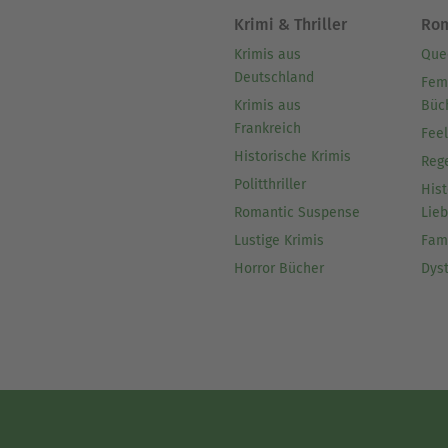
Krimi & Thriller
Ro
Krimis aus
Que
Deutschland
Fem
Krimis aus
Büc
Frankreich
Fee
Historische Krimis
Reg
Politthriller
Hist
Romantic Suspense
Lie
Lustige Krimis
Fam
Horror Bücher
Dys