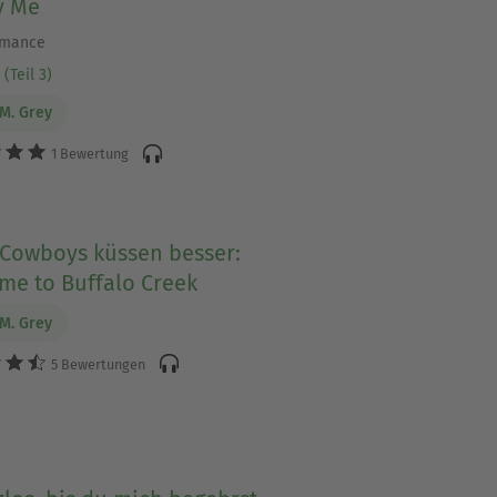
y Me
omance
(Teil 3)
 M. Grey
1 Bewertung
 Cowboys küssen besser:
me to Buffalo Creek
 M. Grey
5 Bewertungen