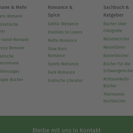
mane & Mehr
Romance &
Sachbuch &
Spice
Ratgeber
ere Romane
Gothic Romance
Bücher über
inistische
Fotografie
her
Enemies to Lovers
Reiseberichte
l-Good-Romane
Mafia Romance
Reiseführer
ency Romane
Slow Burn
Romance
Bastelbücher
orische
besromane
Sports Romance
Bücher für die
Schwangerscha
iliensagas
Dark Romance
Achtsamkeits-
topie Bücher
Erotische Literatur
Bücher
Thermomix
Kochbücher
Bleibe mit uns in Kontakt