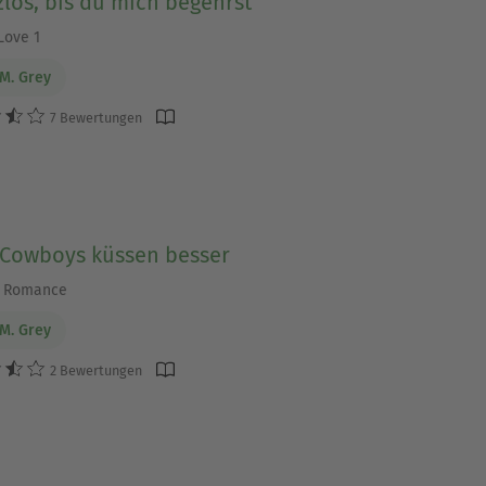
los, bis du mich begehrst
Love 1
 M. Grey
7 Bewertungen
 Cowboys küssen besser
 Romance
 M. Grey
2 Bewertungen