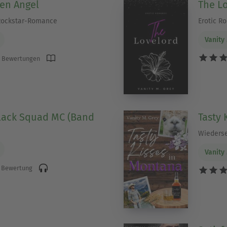
len Angel
The L
Rockstar-Romance
Erotic R
Vanity
 Bewertungen
lack Squad MC (Band
Tasty 
Wiederse
Vanity
 Bewertung