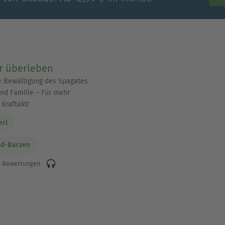
r überleben
ie Bewältigung des Spagates
nd Familie – Für mehr
 Kraftakt!
rl
ild-Barzen
 Bewertungen