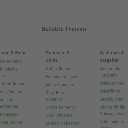
Beliebte Themen
mane & Mehr
Romance &
Sachbuch &
Spice
Ratgeber
ere Romane
Gothic Romance
Bücher über
inistische
Fotografie
her
Enemies to Lovers
Reiseberichte
l-Good-Romane
Mafia Romance
Reiseführer
ency Romane
Slow Burn
Romance
Bastelbücher
orische
besromane
Sports Romance
Bücher für die
Schwangerscha
iliensagas
Dark Romance
Achtsamkeits-
topie Bücher
Erotische Literatur