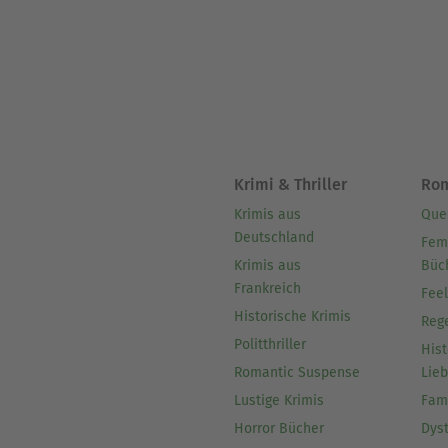
Krimi & Thriller
Ro
Krimis aus
Que
Deutschland
Fem
Krimis aus
Büc
Frankreich
Fee
Historische Krimis
Reg
Politthriller
Hist
Romantic Suspense
Lie
Lustige Krimis
Fam
Horror Bücher
Dys