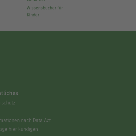
Wissensbücher für
Kinder
tliches
nschutz
rmationen nach Data Act
äge hier kündigen