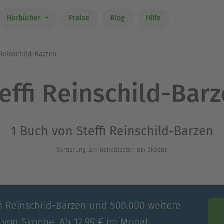
Hörbücher
Preise
Blog
Hilfe
 Reinschild-Barzen
effi Reinschild-Bar
1 Buch von Steffi Reinschild-Barzen
Sortierung: am beliebtesten bei Skoobe
fi Reinschild-Barzen und 500.000 weitere
e von Skoobe. Ab 12,99 € im Monat.