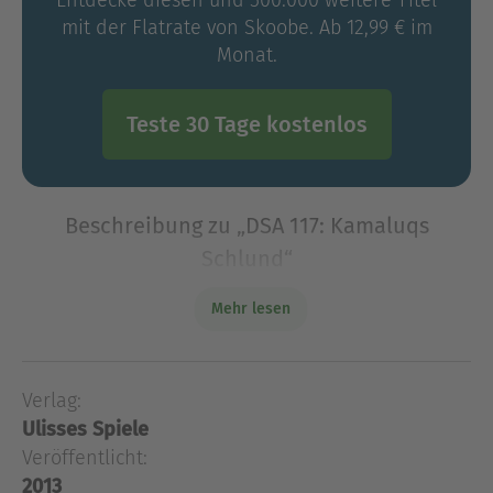
mit der Flatrate von Skoobe. Ab 12,99 € im
Monat.
Teste 30 Tage kostenlos
Beschreibung zu „DSA 117: Kamaluqs
Schlund“
Meridiana - dampfende Regenwälder voll
Mehr lesen
fremder Kulturen und exotischer Geschöpfe, eine
Welt voller Abenteuer und Geheimnisse. So träumt
Junkerstochter Elanora, wenn sie wieder einmal
Verlag:
zurückbleibt, wäh
Ulisses Spiele
Meridiana - dampfende Regenwälder voll
Veröffentlicht:
fremder Kulturen und exotischer Geschöpfe, eine
2013
Welt voller Abenteuer und Geheimnisse. So träumt