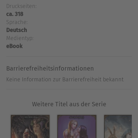
Druckseiten:
Junkerstochter Elanora, wenn sie wieder einmal
ca. 318
zurückbleibt, während Vater und Brüder sich in
Sprache:
den Dschungel aufmachen. Doch diesmal kehren
die drei nicht zurück. Kurzentschlossen reist
Deutsch
Elanora ihnen hinterher. Sie ahnt nicht, auf was
Medientyp:
sie sich einlässt - zumal sich jemand an ihre
eBook
Fersen heftet, der nicht das geringste Interesse
daran hat, dass der Junker und seine Söhne
Barrierefreiheitsinformationen
gerettet werden ...
Keine Information zur Barrierefreiheit bekannt
Über Stefan Schweikert
Christian Vogt wurde 1979 in der wilden Eifel
geboren und verdient seine Brötchen als
Weitere Titel aus der Serie
promovierter Physiker in Aachen mit Neutrinos
und Erdwärme. Er schreibt mit seiner Frau Judith
phantastische und historische Geschichten für
diverse Verlage. Ihr erster gemeinsamer Roman