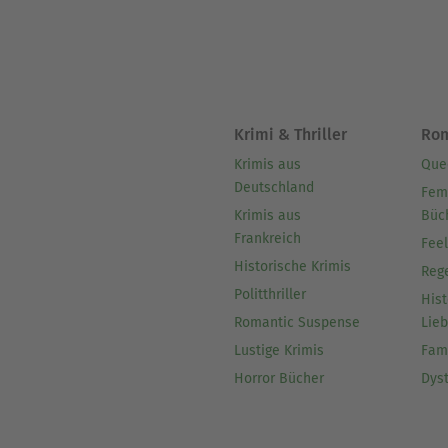
Krimi & Thriller
Ro
Krimis aus
Que
Deutschland
Fem
Krimis aus
Büc
Frankreich
Fee
Historische Krimis
Reg
Politthriller
Hist
Romantic Suspense
Lie
Lustige Krimis
Fam
Horror Bücher
Dys