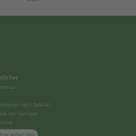
tliches
nschutz
rmationen nach Data Act
äge hier kündigen
essum
trag widerrufen