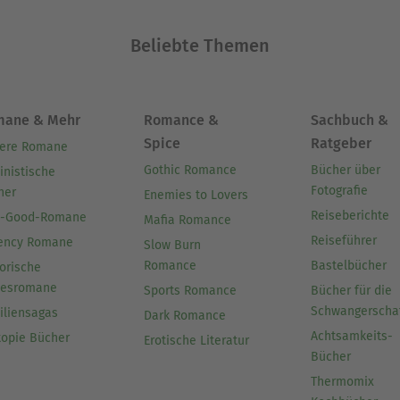
Beliebte Themen
mane & Mehr
Romance &
Sachbuch &
Spice
Ratgeber
ere Romane
Gothic Romance
Bücher über
inistische
Fotografie
her
Enemies to Lovers
Reiseberichte
l-Good-Romane
Mafia Romance
Reiseführer
ency Romane
Slow Burn
Romance
Bastelbücher
orische
besromane
Sports Romance
Bücher für die
Schwangerscha
iliensagas
Dark Romance
Achtsamkeits-
topie Bücher
Erotische Literatur
Bücher
Thermomix