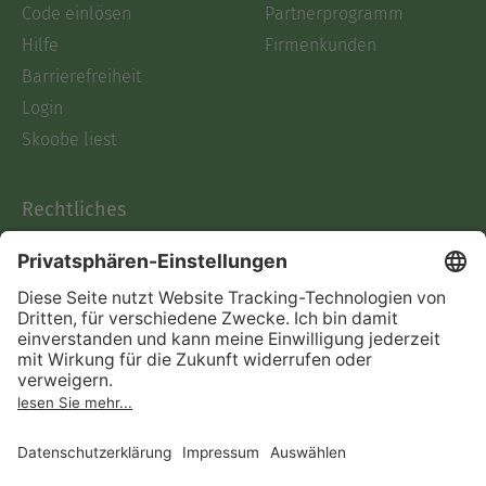
Code einlösen
Partnerprogramm
Hilfe
Firmenkunden
Barrierefreiheit
Login
Skoobe liest
Rechtliches
Datenschutz
AGB
Informationen nach Data
Act
Verträge hier kündigen
Impressum
Vertrag widerrufen