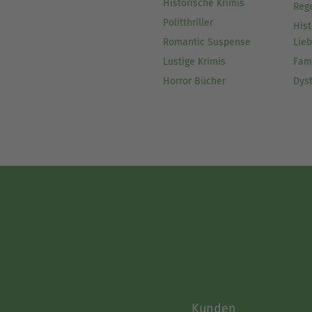
Historische Krimis
Reg
Politthriller
Hist
Romantic Suspense
Lie
Lustige Krimis
Fam
Horror Bücher
Dys
Kunden