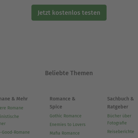
Jetzt kostenlos testen
Beliebte Themen
mane & Mehr
Romance &
Sachbuch &
Spice
Ratgeber
ere Romane
Gothic Romance
Bücher über
inistische
Fotografie
her
Enemies to Lovers
Reiseberichte
l-Good-Romane
Mafia Romance