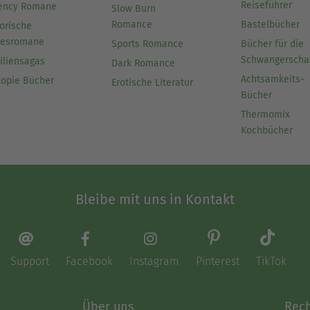
Reiseführer
ency Romane
Slow Burn
Romance
Bastelbücher
orische
besromane
Sports Romance
Bücher für die
Schwangerscha
iliensagas
Dark Romance
Achtsamkeits-
topie Bücher
Erotische Literatur
Bücher
Thermomix
Kochbücher
Bleibe mit uns in Kontakt
Support
Facebook
Instagram
Pinterest
TikTok
Über uns
Rech