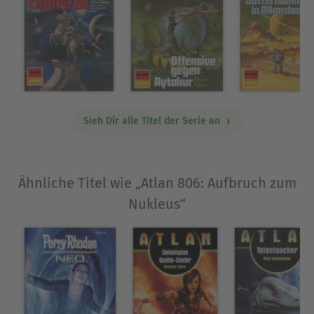
gerät. In Schwierigkeiten kommt auch Sarah
Briggs, die junge Celesterin, die ihren geliebten
Atlan sucht, der so abrupt aus ihrem Leben
verschwand. Sie sendet einen Notruf aus, und
dieser Notruf veranlasst Arien Richardson zum
AUFBRUCH ZUM NUKLEUS ...
Sieh Dir alle Titel der Serie an
Über Peter Griese
PETER GRIESE
Ähnliche Titel wie „Atlan 806: Aufbruch zum
Peter Griese, Jahrgang 1938, verfolgte die Perry
Nukleus“
Rhodan-Serie vom Start an als begeisterter Leser
und begann in den 70er Jahren damit, zuerst
Kurzgeschichten und später Romane zu
schreiben. Seinen ersten Roman publizierte der
Diplom-Ingenieur im Fachbereich Elektrotechnik
1977 unter dem Titel "Im Bann der Psi-Intelligenz"