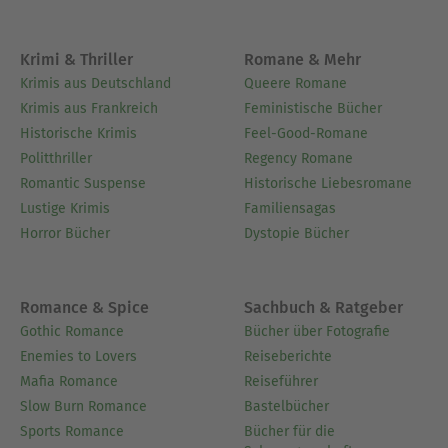
Universums erkannten. "Diese drei Bestandteile
sind wichtige Elemente, die den Lesern
ermöglichen, sich stärker mit Perry Rhodan zu
Krimi & Thriller
Romane & Mehr
beschäftigen", argumentierte der Autor. "Viele
Krimis aus Deutschland
Queere Romane
dieser Beiträge schaffen darüber hinaus den
Krimis aus Frankreich
Feministische Bücher
wichtigen Bezug zur täglichen Realität." So
Historische Krimis
Feel-Good-Romane
durchleben regelmäßige Leser einen Vorgang fast
Politthriller
Regency Romane
als Ritual:
Romantic Suspense
Historische Liebesromane
Lustige Krimis
Familiensagas
Der wöchentliche Perry Rhodan-Roman ist zu
Horror Bücher
Dystopie Bücher
Ende, es wird umgeblättert, und der Perry
Rhodan-Computer beginnt. Auf dieser Seite sorgte
Peter Griese für eine "Nachbearbeitung" des
Romance & Spice
Sachbuch & Ratgeber
Romans. Mal nahm sich der in Bad Ems
Gothic Romance
Bücher über Fotografie
wohnende Autor des wissenschaftlichen
Enemies to Lovers
Reiseberichte
Grundgehaltes des Romans an, mal spekulierte er
Mafia Romance
Reiseführer
- und mit ihm Zehntausende von Lesern - über
Slow Burn Romance
Bastelbücher
die Weiterführung der Handlung, mal stellte er
Sports Romance
Bücher für die