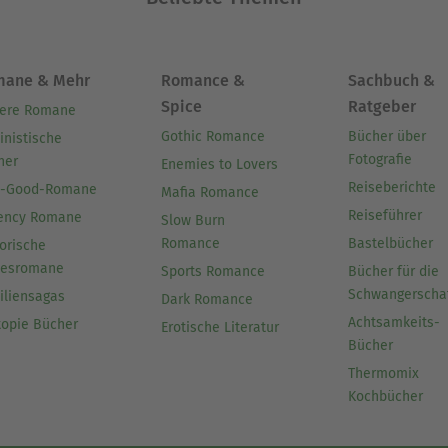
mane & Mehr
Romance &
Sachbuch &
Spice
Ratgeber
ere Romane
Gothic Romance
Bücher über
inistische
Fotografie
her
Enemies to Lovers
Reiseberichte
l-Good-Romane
Mafia Romance
Reiseführer
ency Romane
Slow Burn
Romance
Bastelbücher
orische
besromane
Sports Romance
Bücher für die
Schwangerscha
iliensagas
Dark Romance
Achtsamkeits-
topie Bücher
Erotische Literatur
Bücher
Thermomix
Kochbücher