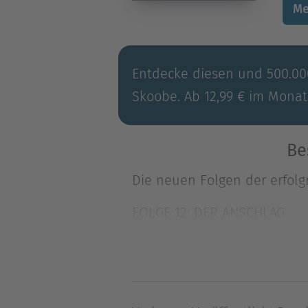
Me
Entdecke diesen und 500.000
Skoobe. Ab 12,99 € im Monat
Be
Die neuen Folgen der erfolgr
FOLGE 12: DER ANSCHLAG
Auf beiden Seiten des Spru
Die neuen Folgen der erfolgr
FOLGE 12: DER ANSCHLAG