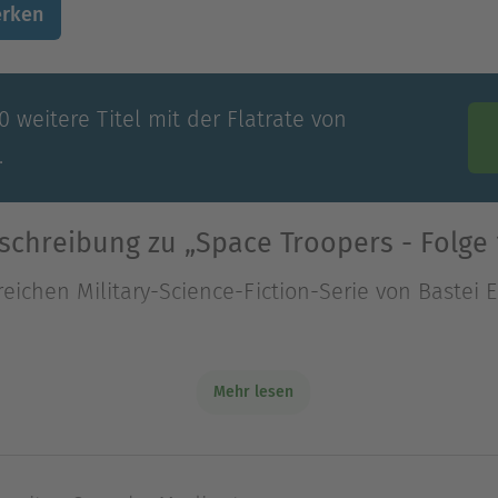
rken
 weitere Titel mit der Flatrate von
.
schreibung zu „Space Troopers - Folge 
eichen Military-Science-Fiction-Serie von Bastei 
ngtors kommt es zu he
Mehr lesen
eichen Military-Science-Fiction-Serie von Bastei 