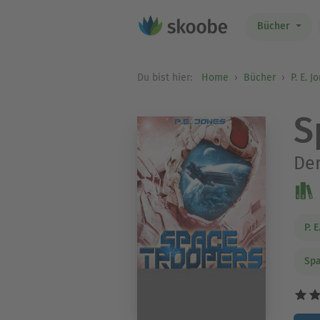
Bücher
Du bist hier:
Home
Bücher
P. E. J
S
Der
P. 
Spa