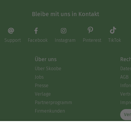
Bleibe mit uns in Kontakt
Support
Facebook
Instagram
Pinterest
TikTok
Über uns
Rech
Über Skoobe
Date
Jobs
AGB
Presse
Info
Verlage
Vertr
Partnerprogramm
Impr
Firmenkunden
Ver