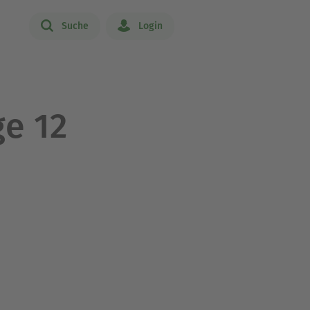
Suche
Login
ge 12