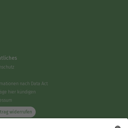
tliches
nschutz
rmationen nach Data Act
äge hier kündigen
essum
trag widerrufen