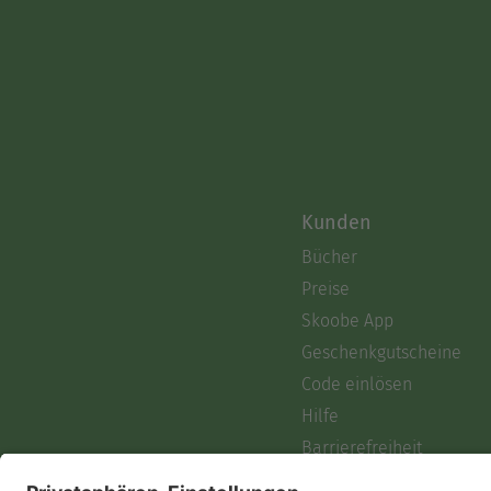
Kunden
Bücher
Preise
Skoobe App
Geschenkgutscheine
Code einlösen
Hilfe
Barrierefreiheit
Login