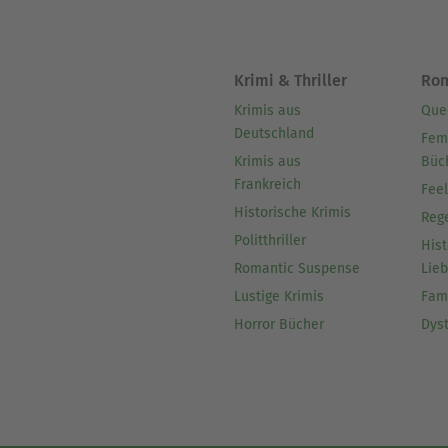
Krimi & Thriller
Ro
Krimis aus
Que
Deutschland
Fem
Krimis aus
Büc
Frankreich
Fee
Historische Krimis
Reg
Politthriller
Hist
Romantic Suspense
Lie
Lustige Krimis
Fam
Horror Bücher
Dys