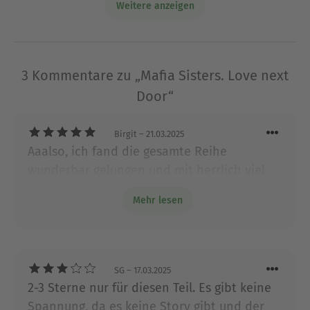
bevor sie sich ausnahmslos für das Schreiben
Weitere anzeigen
entschied. Heute lebt die Journalistin und
Schriftstellerin in ihrer italienischen Heimat. 2012
veröffentlichte sie ihren ersten
deutschsprachigen Roman im Genre Liebe. Seit
3 Kommentare zu „Mafia Sisters. Love next
2015 schreibt sie als MONICA BELLINI sinnliche
Door“
Liebesromane. 2023 erschien ihr erster Roman
unter dem Pseudonym RIEKE ROTHBERG.
Birgit
– 21.03.2025
Aaalso, ich fand die gesamte Reihe
Ausblenden
wunderbar gelungen und mit herrlich viel
Erotik und Humor und auch spannenden
Mehr lesen
Szenen gut geschrieben ❣️
SG
– 17.03.2025
2-3 Sterne nur für diesen Teil. Es gibt keine
Spannung, da es keine Story gibt und der