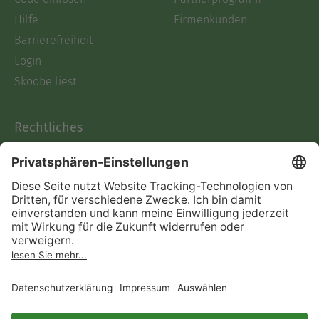
Hilfe
Firmenkunden
Barrierefreiheit
Login
Skoobe liest
Rechtliches
Datenschutz
AGB
Informationen nach Data
Act
Verträge hier kündigen
Impressum
Vertrag widerrufen