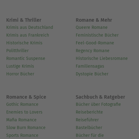
Dokuho J. Meindl QiGong-Kurse, Zen-Meditationen
sowie japanische Kochkurse an.
Krimi & Thriller
Romane & Mehr
Ausblenden
Krimis aus Deutschland
Queere Romane
Krimis aus Frankreich
Feministische Bücher
Historische Krimis
Feel-Good-Romane
Politthriller
Regency Romane
Romantic Suspense
Historische Liebesromane
Lustige Krimis
Familiensagas
Horror Bücher
Dystopie Bücher
Romance & Spice
Sachbuch & Ratgeber
Gothic Romance
Bücher über Fotografie
Enemies to Lovers
Reiseberichte
Mafia Romance
Reiseführer
Slow Burn Romance
Bastelbücher
Sports Romance
Bücher für die