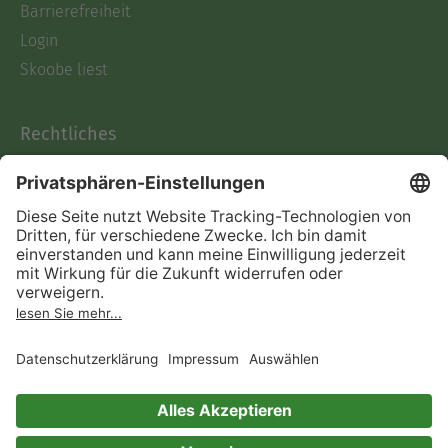
Barrierefreiheit
Login
Skoobe liest
Rechtliches
Datenschutz
AGB
Informationen nach Data
Act
Verträge hier kündigen
Impressum
Vertrag widerrufen
Immer ein gutes Buch