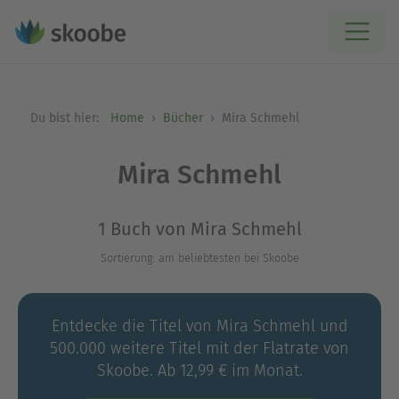
Du bist hier:
Home
Bücher
Mira Schmehl
Mira Schmehl
1 Buch von Mira Schmehl
Sortierung: am beliebtesten bei Skoobe
Entdecke die Titel von Mira Schmehl und
500.000 weitere Titel mit der Flatrate von
Skoobe. Ab 12,99 € im Monat.