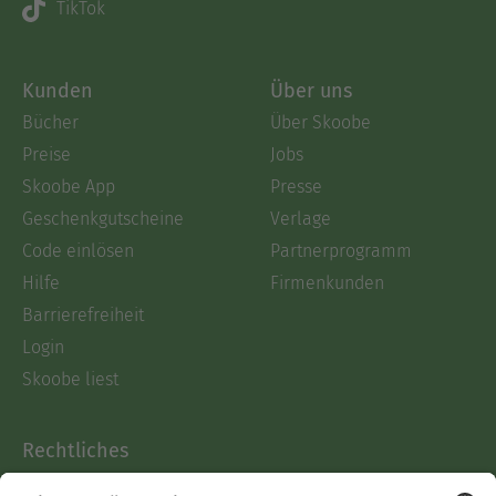
TikTok
Kunden
Über uns
Bücher
Über Skoobe
Preise
Jobs
Skoobe App
Presse
Geschenkgutscheine
Verlage
Code einlösen
Partnerprogramm
Hilfe
Firmenkunden
Barrierefreiheit
Login
Skoobe liest
Rechtliches
Datenschutz