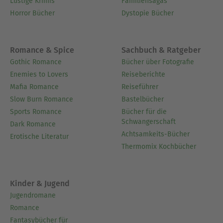
Lustige Krimis
Familiensagas
Horror Bücher
Dystopie Bücher
Romance & Spice
Sachbuch & Ratgeber
Gothic Romance
Bücher über Fotografie
Enemies to Lovers
Reiseberichte
Mafia Romance
Reiseführer
Slow Burn Romance
Bastelbücher
Sports Romance
Bücher für die
Schwangerschaft
Dark Romance
Achtsamkeits-Bücher
Erotische Literatur
Thermomix Kochbücher
Kinder & Jugend
Jugendromane
Romance
Fantasybücher für