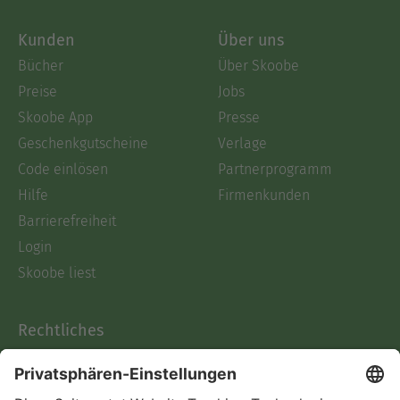
Kunden
Über uns
Bücher
Über Skoobe
Preise
Jobs
Skoobe App
Presse
Geschenkgutscheine
Verlage
Code einlösen
Partnerprogramm
Hilfe
Firmenkunden
Barrierefreiheit
Login
Skoobe liest
Rechtliches
Datenschutz
AGB