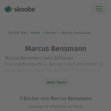
Du bist hier:
Home
Bücher
Marcus Bensmann
Marcus Bensmann
Marcus Bensmann (»ein brillanter
Investigativreporter«, Markus Lanz) berichtete 20
Jahre lang für deutsche Medien in Zentralasien,
dem Kaukasus, Afghanistan, Iran und dem Irak. Er
recherchiert seit 2014 für CORRECTIV, u.a. als
Mehr lesen
Experte der Neuen Rechten.
3 Bücher von Marcus Bensmann
Sortierung: am beliebtesten bei Skoobe