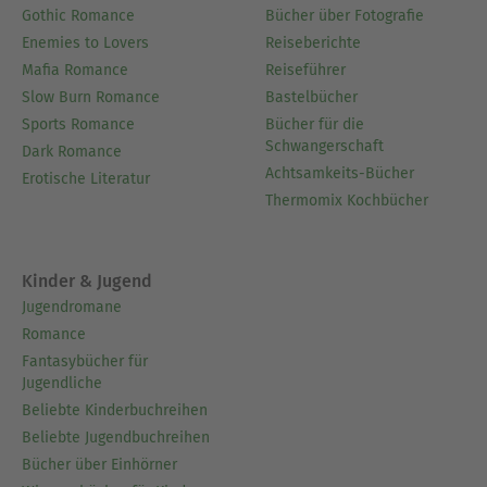
Gothic Romance
Bücher über Fotografie
Enemies to Lovers
Reiseberichte
Mafia Romance
Reiseführer
Slow Burn Romance
Bastelbücher
Sports Romance
Bücher für die
Schwangerschaft
Dark Romance
Achtsamkeits-Bücher
Erotische Literatur
Thermomix Kochbücher
Kinder & Jugend
Jugendromane
Romance
Fantasybücher für
Jugendliche
Beliebte Kinderbuchreihen
Beliebte Jugendbuchreihen
Bücher über Einhörner