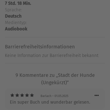
äußerst riskante Gehirnoperation durchzuführen.
7 Std. 18 Min.
Er sagt zu, obwohl die Erfolgsaussichten
Sprache:
verschwindend gering sind. Nicht nur das Leben
Deutsch
seiner mächtigen Patientin hängt von der
Medientyp:
Operation ab, vielleicht eröffnet sie ihm sogar
Audiobook
eine neue Spur zu seiner Tochter.
Barrierefreiheitsinformationen
Ausblenden
Keine Information zur Barrierefreiheit bekannt
9 Kommentare zu „Stadt der Hunde
(Ungekürzt)“
Barlach
– 01.05.2025
Ein super Buch und wunderbar gelesen.