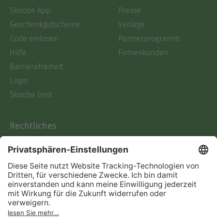
Skoobe App
Presse
Geschenkgutscheine
Verlage
Code einlösen
Partnerprogramm
Hilfe
Firmenkunden
Barrierefreiheit
Login
Skoobe liest
Rechtliches
Datenschutz
AGB
Informationen nach Data
Act
Verträge hier kündigen
Impressum