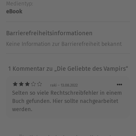
Medientyp:
Über Julia Larsson
eBook
Julia Larsson lebt mit ihrer Familie in Australien.
In ihrer Freizeit schreibt sie Liebesromane.
Ausblenden
Barrierefreiheitsinformationen
Keine Information zur Barrierefreiheit bekannt
1 Kommentar zu „Die Geliebte des Vampirs“
raki
– 13.08.2022
Selten so viele Rechtschreibfehler in einem
Buch gefunden. Hier sollte nachgearbeitet
werden.