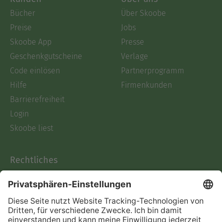
Bücher
Über Skoobe
Preise
Jobs
Skoobe App
Presse
Geschenkgutscheine
Verlage
Code einlösen
Partnerprogramm
Hilfe
Firmenkunden
Barrierefreiheit
Login
Skoobe liest
Rechtliches
Datenschutz
AGB
Informationen nach Data
Act