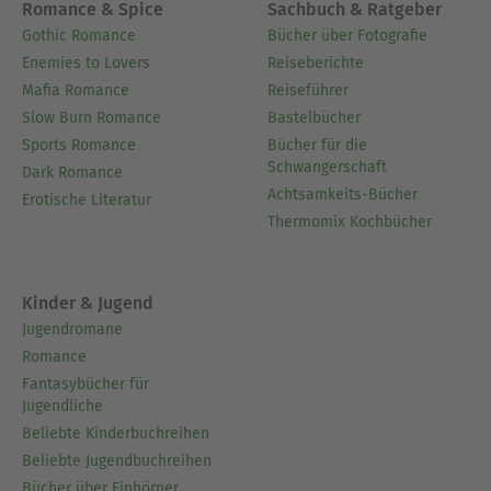
Romance & Spice
Sachbuch & Ratgeber
Gothic Romance
Bücher über Fotografie
Enemies to Lovers
Reiseberichte
Mafia Romance
Reiseführer
Slow Burn Romance
Bastelbücher
Sports Romance
Bücher für die
Schwangerschaft
Dark Romance
Achtsamkeits-Bücher
Erotische Literatur
Thermomix Kochbücher
Kinder & Jugend
Jugendromane
Romance
Fantasybücher für
Jugendliche
Beliebte Kinderbuchreihen
Beliebte Jugendbuchreihen
Bücher über Einhörner