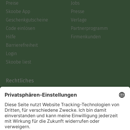
Preise
Jobs
Skoobe App
Presse
Geschenkgutscheine
Verlage
Code einlösen
Partnerprogramm
Hilfe
Firmenkunden
Barrierefreiheit
Login
Skoobe liest
Rechtliches
Datenschutz
AGB
Informationen nach Data
Act
Verträge hier kündigen
Impressum