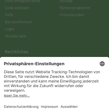
Geschenkgutscheine
Verlage
Code einlösen
Partnerprogramm
Hilfe
Firmenkunden
Barrierefreiheit
Login
Skoobe liest
Rechtliches
Datenschutz
AGB
Informationen nach Data
Act
Verträge hier kündigen
Impressum
Vertrag widerrufen