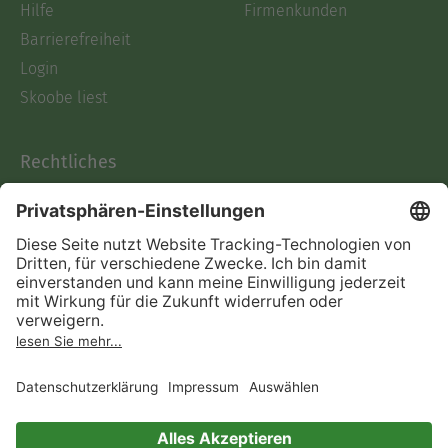
Hilfe
Firmenkunden
Barrierefreiheit
Login
Skoobe liest
Rechtliches
Datenschutz
AGB
Informationen nach Data
Act
Verträge hier kündigen
Impressum
Vertrag widerrufen