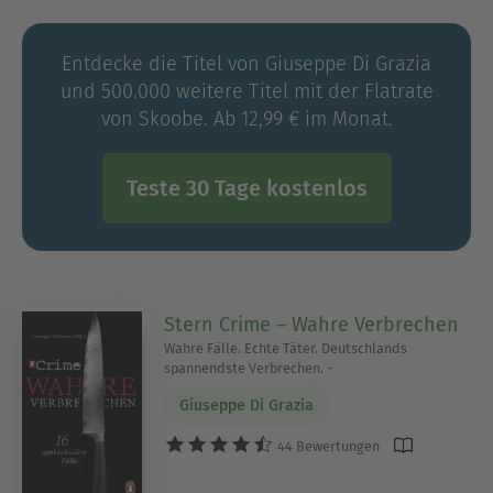
Dokumentation. Der Kriminalfall, der ihn bis
heute am meisten beschäftigt, ist der des Long-
Entdecke die Titel von Giuseppe Di Grazia
Island-Killers, zu dem er während seiner Zeit in
und 500.000 weitere Titel mit der Flatrate
New York viel recherchierte und der bis heute
von Skoobe. Ab 12,99 € im Monat.
nicht aufgeklärt ist.
Teste 30 Tage kostenlos
Stern Crime – Wahre Verbrechen
Wahre Fälle. Echte Täter. Deutschlands
spannendste Verbrechen. -
Giuseppe Di Grazia
44 Bewertungen