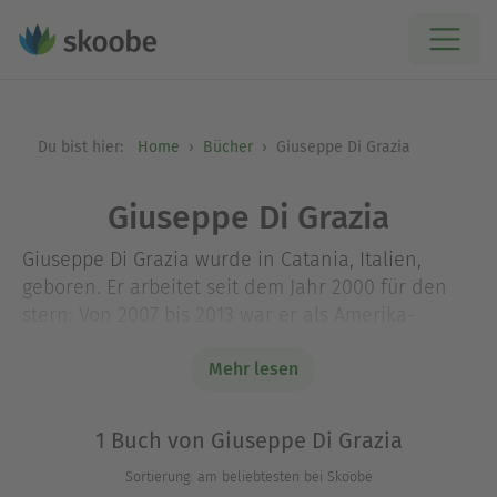
Du bist hier:
Home
Bücher
Giuseppe Di Grazia
Giuseppe Di Grazia
Giuseppe Di Grazia wurde in Catania, Italien,
geboren. Er arbeitet seit dem Jahr 2000 für den
stern: Von 2007 bis 2013 war er als Amerika-
Korrespondent in New York und von 2014 bis 2018
als stellvertretender Chefredakteur tätig. 2015
Mehr lesen
entwickelte er das True-Crime-Magazin stern
Crime, dessen Redaktionsleiter er seitdem ist.
1 Buch von Giuseppe Di Grazia
2010 gewann er mit zwei weiteren Kollegen den
Sortierung: am beliebtesten bei Skoobe
Henri-Nannen-Preis in der Sparte