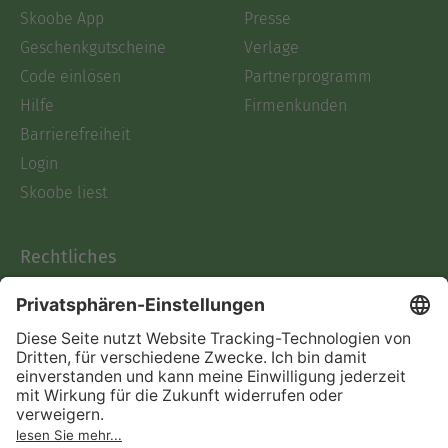
Skoobe App
Presse
Geschenkgutscheine
Verlage
Code einlösen
Partnerprogramm
Hilfe
Firmenkunden
Barrierefreiheit
Login
Skoobe liest
Rechtliches
Datenschutz
AGB
Informationen nach Data
Act
Verträge hier kündigen
Impressum