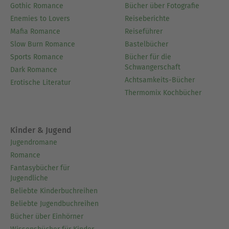
Gothic Romance
Bücher über Fotografie
Enemies to Lovers
Reiseberichte
Mafia Romance
Reiseführer
Slow Burn Romance
Bastelbücher
Sports Romance
Bücher für die
Schwangerschaft
Dark Romance
Achtsamkeits-Bücher
Erotische Literatur
Thermomix Kochbücher
Kinder & Jugend
Jugendromane
Romance
Fantasybücher für
Jugendliche
Beliebte Kinderbuchreihen
Beliebte Jugendbuchreihen
Bücher über Einhörner