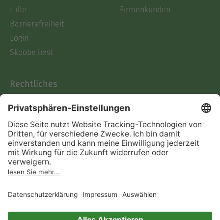
Hilfe
Firmenkunden
Barrierefreiheit
Login
Skoobe liest
Rechtliches
Datenschutz
AGB
Informationen nach Data
Act
Verträge hier kündigen
Impressum
Vertrag widerrufen