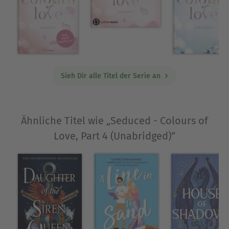
of Grey," Silvia Day&#39;s "Crossfire" series, or Jodi
Ellen Malpas&#39; "This Man" trilogy, then
COLOURS OF LOVE will thrill your desire for
sensual romance.
Über Kathryn Taylor
Sieh Dir alle Titel der Serie an
Kathryn Taylor begann schon als Kind zu
schreiben - ihre erste Geschichte veröffentlichte
sie mit elf. Von da an wusste sie, dass sie
Ähnliche Titel wie „Seduced - Colours of
irgendwann als Schriftstellerin ihr Geld
Love, Part 4 (Unabridged)“
verdienen wollte. Nach einigen beruflichen
Umwegen und einem privaten Happy End erfüllte
sich mit dem Überraschungserfolg von
Colours of
Love - Entfesselt
ihr Traum. Spätestens mit ihrer
Trilogie Daringham Hall über große Gefühle auf
einem englischen Landgut etablierte sie sich
endgültig in der Riege sicherer