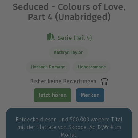
Seduced - Colours of Love,
Part 4 (Unabridged)
Serie (Teil 4)
Kathryn Taylor
Hörbuch Romane
Liebesromane
Bisher keine Bewertungen
Jetzt hören
Merken
Entdecke diesen und 500.000 weitere Titel
mit der Flatrate von Skoobe. Ab 12,99 € im
Monat.